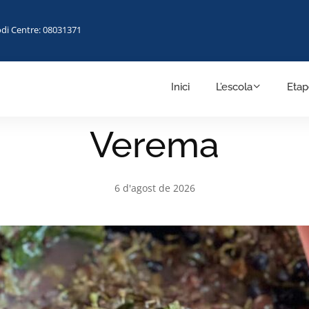
di Centre: 08031371
Inici
L’escola
Etap
TRADICIONS
Verema
6 d'agost de 2026