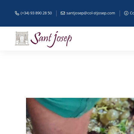
(+34) 93 890 28 50
santjosep@col-stjosep.com
Co