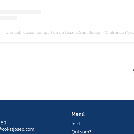
Una publicación compartida de Escola Sant Josep – Vilafranca (@sa
Menú
 50
Inici
@col-stjosep.com
Qui som?