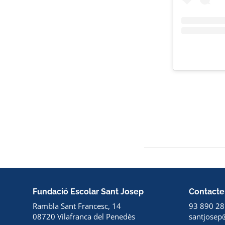
Fundació Escolar Sant Josep
Contacte
Rambla Sant Francesc, 14
93 890 28
08720 Vilafranca del Penedès
santjosep