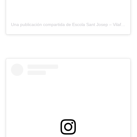
Una publicación compartida de Escola Sant Josep – Vilafranca (@santjosepvila)