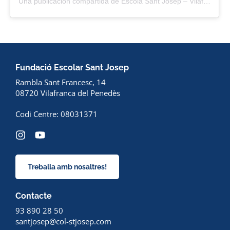
Una publicación compartida de Escola Sant Josep – Vilafranca (@santjosepvila)
Fundació Escolar Sant Josep
Rambla Sant Francesc, 14
08720 Vilafranca del Penedès
Codi Centre: 08031371
Treballa amb nosaltres!
Contacte
93 890 28 50
santjosep@col-stjosep.com